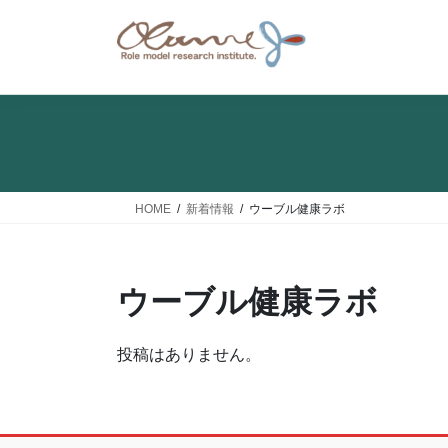
コ
ナ
ン
ビ
テ
ゲ
ン
ー
ツ
シ
へ
ョ
ス
ン
キ
に
ッ
移
HOME
新着情報
ウーブル健康ラボ
プ
動
ウーブル健康ラボ
投稿はありません。